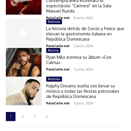
Contemporánea estrenará el
espectáculo “Carmesí” en la Sala
Manuel Rueda
PalaCalle.net
-
8 junio, 2026
Noticias
La historia detrás de Curcio y Felice que
elevan la gastronomía italiana en
República Dominicana
PalaCalle.net
-
5 junio, 2026
Musica
Ryan Milo estrena su àlbum «Con
Calma»
PalaCalle.net
-
5 junio, 2026
Noticias
Ralphy Dreamz sueña con llevar su
música a todas las fiestas patronales
de República Dominicana
PalaCalle.net
-
5 junio, 2026
1
2
3