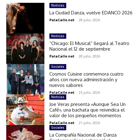
Noticias
La Ciudad Danza, vuelve EDANCO 2026
PalaCalle.net
-
28 julio, 2026
Noticias
“Chicago: El Musical” llegará al Teatro
Nacional el 12 de septiembre
PalaCalle.net
-
28 julio, 2026
Sociales
Cosmos Cuisine conmemora cuatro
años con nueva administración y
nuevos sabores
PalaCalle.net
-
23 julio, 2026
Noticias
Joe Veras presenta «Aunque Sea Un
Café», una bachata que reivindica el
valor de los pequeños momentos
PalaCalle.net
-
21 julio, 2026
Sociales
La Compañía Nacional de Danza