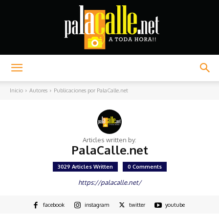
Palacalle.net
Inicio
Autores
Publicaciones por PalaCalle.net
Articles written by:
PalaCalle.net
3029 Articles Written
0 Comments
https://palacalle.net/
facebook
instagram
twitter
youtube