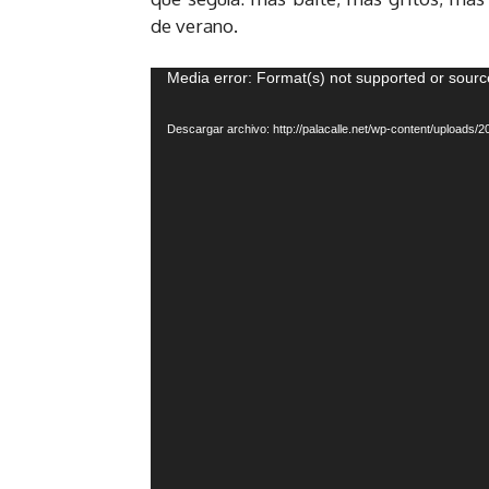
de verano.
R
Media error: Format(s) not supported or sourc
e
Descargar archivo: http://palacalle.net/wp-content/uploa
p
r
o
d
u
c
t
o
r
d
e
v
í