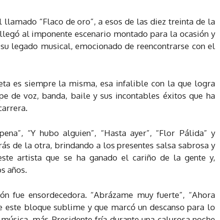
 llamado “Flaco de oro”, a esos de las diez treinta de la
llegó al imponente escenario montado para la ocasión y
r su legado musical, emocionado de reencontrarse con el
ta es siempre la misma, esa infalible con la que logra
lpe de voz, banda, baile y sus incontables éxitos que ha
carrera.
pena”, “Y hubo alguien”, “Hasta ayer”, “Flor Pálida” y
rás de la otra, brindando a los presentes salsa sabrosa y
ste artista que se ha ganado el cariño de la gente y,
os años.
ción fue ensordecedora. “Abrázame muy fuerte”, “Ahora
de este bloque sublime y que marcó un descanso para lo
 música, más Presidente fría durante una calurosa noche