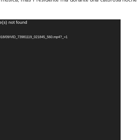
e(s) not found
ds/2018/09/VID_73981119_021845_560.mp4?_=1