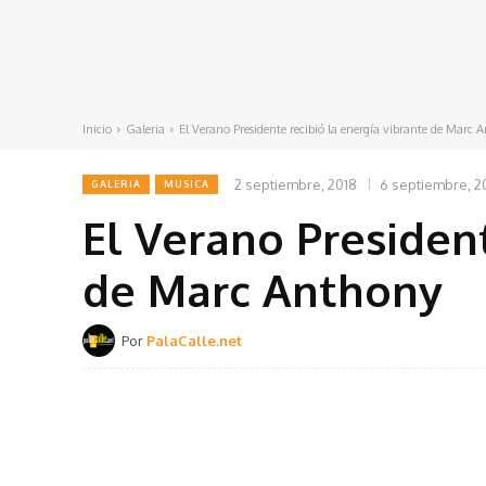
Inicio
Galeria
El Verano Presidente recibió la energía vibrante de Marc 
2 septiembre, 2018
6 septiembre, 2
GALERIA
MUSICA
El Verano President
de Marc Anthony
Por
PalaCalle.net