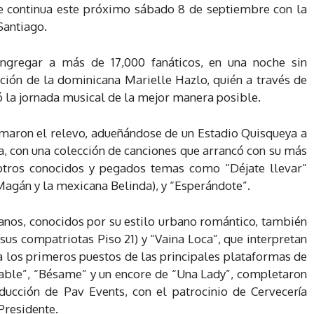
e continua este próximo sábado 8 de septiembre con la
Santiago.
ngregar a más de 17,000 fanáticos, en una noche sin
pación de la dominicana Marielle Hazlo, quién a través de
ió la jornada musical de la mejor manera posible.
maron el relevo, adueñándose de un Estadio Quisqueya a
a, con una colección de canciones que arrancó con su más
 otros conocidos y pegados temas como “Déjate llevar”
Magán y la mexicana Belinda), y “Esperándote”.
anos, conocidos por su estilo urbano romántico, también
 sus compatriotas Piso 21) y “Vaina Loca”, que interpretan
a los primeros puestos de las principales plataformas de
able”, “Bésame” y un encore de “Una Lady”, completaron
ducción de Pav Events, con el patrocinio de Cervecería
Presidente.