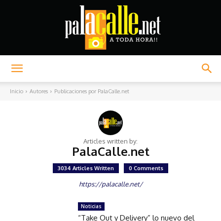
Palacalle.net
Inicio
Autores
Publicaciones por PalaCalle.net
Articles written by:
PalaCalle.net
3034 Articles Written
0 Comments
https://palacalle.net/
Noticias
“Take Out y Delivery” lo nuevo del