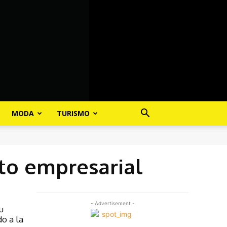
MODA
TURISMO
to empresarial
- Advertisement -
u
o a la