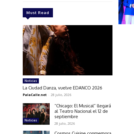
Must Read
Noticias
La Ciudad Danza, vuelve EDANCO 2026
PalaCalle.net
-
28 julio, 2026
“Chicago: El Musical” llegará
al Teatro Nacional el 12 de
septiembre
Noticias
28 julio, 2026
Cosmos Cuisine conmemora