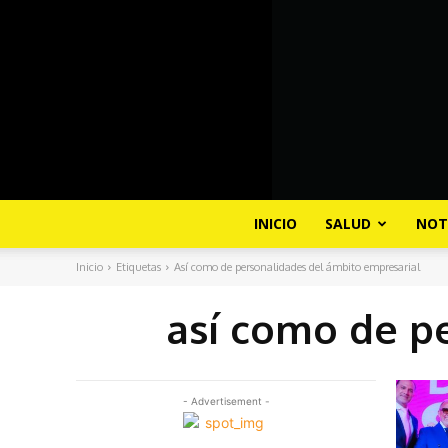
INICIO
SALUD
NOT
Inicio
Etiquetas
Así como de personalidades del ámbito empresarial
así como de p
- Advertisement -