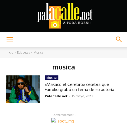
Palacalle.net
Inicio
Etiquetas
Musica
musica
Musica
«Makaco el Cerebro» celebra que
Farruko grabó un tema de su autoría
PalaCalle.net
-
15 mayo, 2023
- Advertisement -