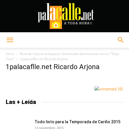
Palacalle.net
Inicio
Ricardo Arjona enloquece fanaticada dominicana con su “Viaje
Tour”
1palacaflle.net Ricardo Arjona
1palacaflle.net Ricardo Arjona
La Empresa De Héctor Acosta y Orquesta
presentarán en Santiago “La Noche del
Pueblo” en Honor al merengue
Las + Leída
PalaCalle.net
-
8 octubre, 2015
0
Todo listo para la Temporada de Cariño 2015
13 noviembre, 2015