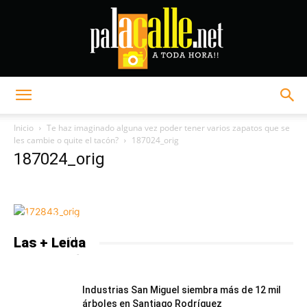
Palacalle.net
Inicio
Te haz imaginado alguna vez poder tener varios zapatos que se
les cambie o quite el tacón?
187024_orig
187024_orig
“X-MEN: DARK PHOENIX” FUNCIÓN EXCLUSIVA
DE CARIBBEAN CINEMAS
Las + Leída
PalaCalle.net
-
6 junio, 2019
0
Industrias San Miguel siembra más de 12 mil
árboles en Santiago Rodríguez