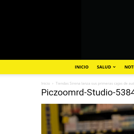
INICIO
SALUD
NOT
Inicio
Tiendas Sirena lanza sus primeras cajas de aut
Piczoomrd-Studio-538