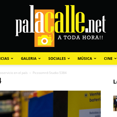
ICIAS
GALERIA
SOCIALES
MÚSICA
CINE
Palacalle.net
oservicio en el país
Piczoomrd-Studio-5384
4
L