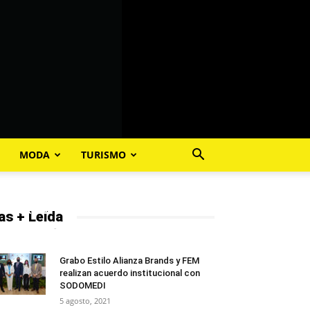
MODA
TURISMO
“La Maestra” Giannina Azar
inaugura con desfile el “RD Fashion
Week 2019”
as + Leída
PalaCalle.net
-
26 julio, 2019
0
Grabo Estilo Alianza Brands y FEM
realizan acuerdo institucional con
SODOMEDI
5 agosto, 2021