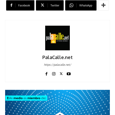
Facebook
Twitter
WhatsApp
PalaCalle.net
https://palacalle.net/