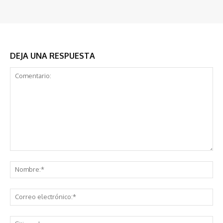
DEJA UNA RESPUESTA
Comentario:
No
Co
ele
Sit