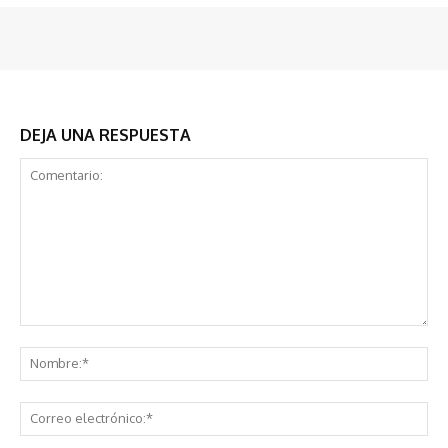
DEJA UNA RESPUESTA
Comentario:
No
Co
ele