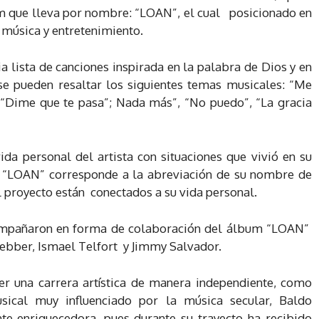
m que lleva por nombre: “LOAN”, el cual posicionado en
 música y entretenimiento.
 lista de canciones inspirada en la palabra de Dios y en
e se pueden resaltar los siguientes temas musicales: “Me
, “Dime que te pasa”; Nada más”, “No puedo”, “La gracia
ida personal del artista con situaciones que vivió en su
m “LOAN” corresponde a la abreviación de su nombre de
l proyecto están conectados a su vida personal.
compañaron en forma de colaboración del álbum “LOAN”
bber, Ismael Telfort y Jimmy Salvador.
r una carrera artística de manera independiente, como
sical muy influenciado por la música secular, Baldo
te enriquecedora, pues durante su trayecto ha recibido