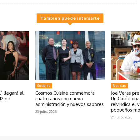
Tambien puede intersarte
Sociales
Noticias
” llegará al
Cosmos Cuisine conmemora
Joe Veras pr
12 de
cuatro años con nueva
Un Café», un
administración y nuevos sabores
reivindica el 
pequeños m
23 julio, 2026
21 julio, 2026