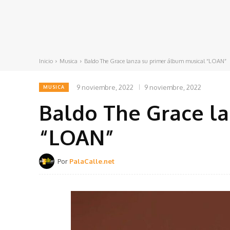
Inicio
Musica
Baldo The Grace lanza su primer álbum musical “LOAN”
9 noviembre, 2022
9 noviembre, 2022
MUSICA
Baldo The Grace la
“LOAN”
Por
PalaCalle.net