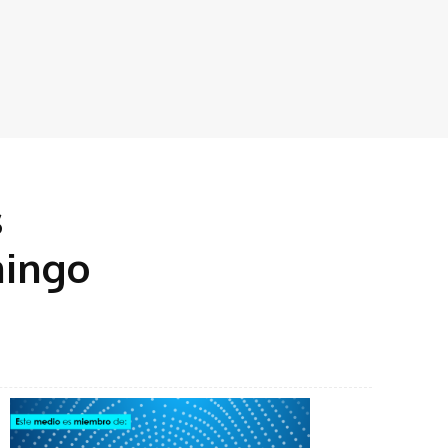
s
mingo