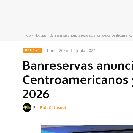
Inicio
Noticias
Banreservas anuncia respaldo a los Juegos Centroamerica
1 junio, 2026
1 junio, 2026
NOTICIAS
Banreservas anunci
Centroamericanos 
2026
Por
PalaCalle.net