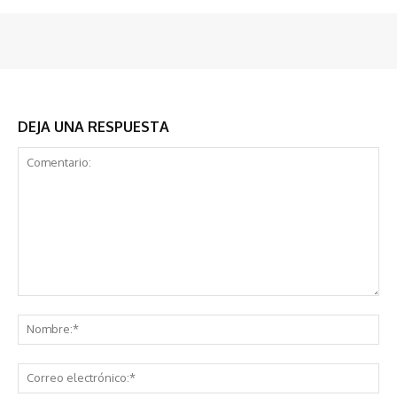
DEJA UNA RESPUESTA
Comentario:
No
Co
ele