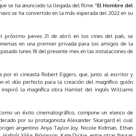
que se ha anunciado la llegada del filme
“El Hombre del
inavo se ha convertido en la más esperada del 2022 en su
l próximo jueves 21 de abril en los cines del país, se
Cinemas en una premier privada para los amigos de la
l pasado lunes 18 del presente mes en las instalaciones de
 por el cineasta Robert Eggers, que, junto al escritor y
ron el dúo perfecto para la creación del magnífico guión
 inspiró la magnífica obra Hamlet del inglés Williams
a como un éxito cinematográfico, compone un elenco de
iderado por su protagonista Alexander Skargard el cual
origen argentino Anya Taylor-Joy, Nicole Kidman, Ethan
Hafpór Júlíus Björnsson, Kate Dickie, entre otras figuras