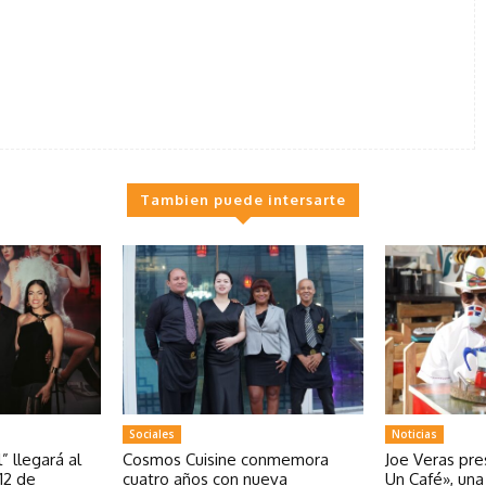
Tambien puede intersarte
Sociales
Noticias
” llegará al
Cosmos Cuisine conmemora
Joe Veras pr
12 de
cuatro años con nueva
Un Café», un