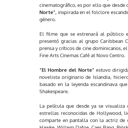
cinematográfico, es por ello que desde 
Norte”,
inspirada en el folclore escand
género.
El filme que se estrenará al público e
presentó gracias al grupo Caribbean 
prensa y críticos de cine dominicanos, e
Fine Arts Cinemas Café at Novo Centro.
“El Hombre del Norte”
estuvo dirigida
novelista originario de Islandia, hicie
basado en la leyenda escandinava que
Shakespeare.
La película que desde ya se visualiz
estrellas reconocidas de Hollywood, l
comparte en pantalla con la actriz de 
Hawke, Willem Dafoe, Caes Bang, Björk, 