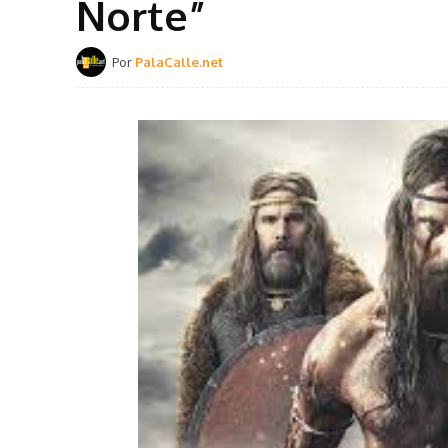
Norte”
Por
PalaCalle.net