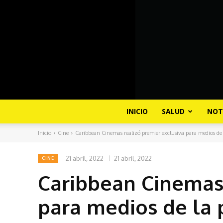
INICIO
SALUD
NOT
Inicio
Cine
Caribbean Cinemas realizó premier exclusiva para medios de l
21 abril, 2022
21 abril, 2022
CINE
Caribbean Cinemas 
para medios de la 