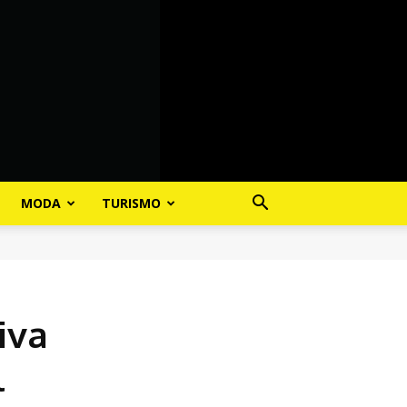
MODA
TURISMO
iva
l