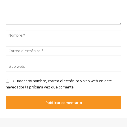
Comentario:
No
Co
ele
Sit
we
Guardar mi nombre, correo electrónico y sitio web en este
navegador la próxima vez que comente.