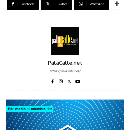
Facebook
Twitter
WhatsApp
PalaCalle.net
https://palacalle.net/