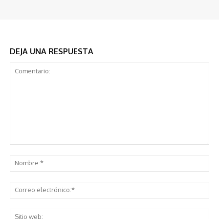
DEJA UNA RESPUESTA
Comentario:
No
Co
ele
Sit