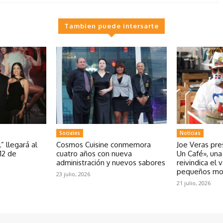
Tambien puede intersarte
Sociales
Noticias
” llegará al
Cosmos Cuisine conmemora
Joe Veras pr
12 de
cuatro años con nueva
Un Café», un
administración y nuevos sabores
reivindica el 
pequeños m
23 julio, 2026
21 julio, 2026