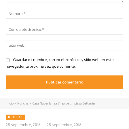
Comentario:
No
Co
ele
Sit
we
Guardar mi nombre, correo electrónico y sitio web en este
navegador la próxima vez que comente.