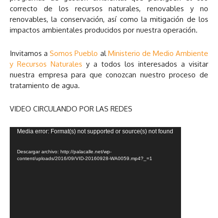
correcto de los recursos naturales, renovables y no
renovables, la conservación, así como la mitigación de los
impactos ambientales producidos por nuestra operación.
Invitamos a
Somos Pueblo
al
Ministerio de Medio Ambiente
y Recursos Naturales
y a todos los interesados a visitar
nuestra empresa para que conozcan nuestro proceso de
tratamiento de agua.
VIDEO CIRCULANDO POR LAS REDES
R
Media error: Format(s) not supported or source(s) not found
e
p
Descargar archivo: http://palacalle.net/wp-
content/uploads/2016/09/VID-20160928-WA0059.mp4?_=1
r
o
d
u
c
t