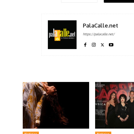
PalaCalle.net
https://palacalle.net/
Noticias
Noticias