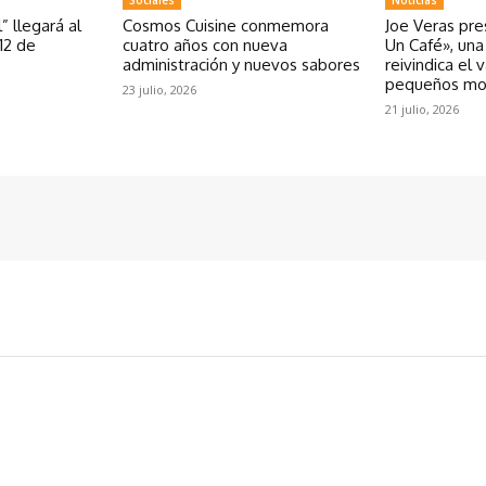
” llegará al
Cosmos Cuisine conmemora
Joe Veras pr
12 de
cuatro años con nueva
Un Café», un
administración y nuevos sabores
reivindica el 
pequeños m
23 julio, 2026
21 julio, 2026