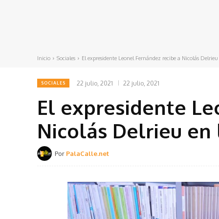
Inicio
Sociales
El expresidente Leonel Fernández recibe a Nicolás Delrieu e
22 julio, 2021
22 julio, 2021
SOCIALES
El expresidente Le
Nicolás Delrieu en
Por
PalaCalle.net