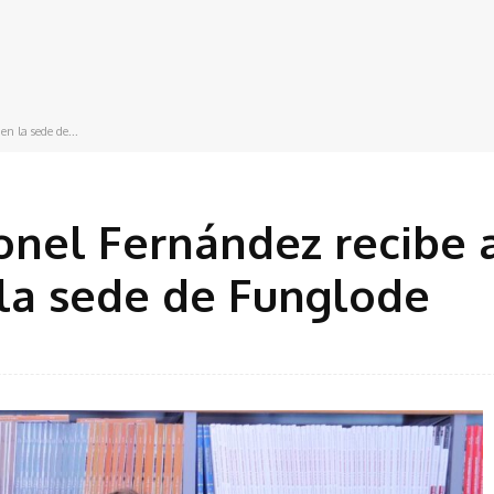
n la sede de...
onel Fernández recibe 
 la sede de Funglode