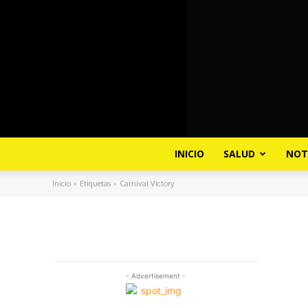
INICIO
SALUD
NOT
Inicio
Etiquetas
Carnival Victory
- Advertisement -