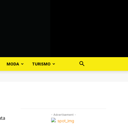
MODA
TURISMO
- Advertisement -
ata