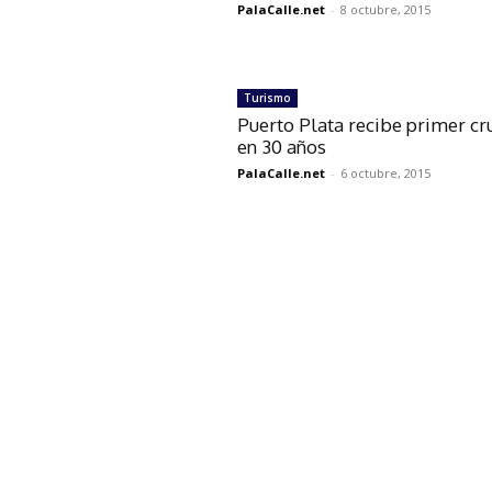
PalaCalle.net
-
8 octubre, 2015
Turismo
Puerto Plata recibe primer cr
en 30 años
PalaCalle.net
-
6 octubre, 2015