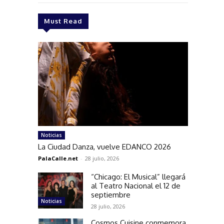
Must Read
Noticias
La Ciudad Danza, vuelve EDANCO 2026
PalaCalle.net
-
28 julio, 2026
“Chicago: El Musical” llegará
al Teatro Nacional el 12 de
septiembre
Noticias
28 julio, 2026
Cosmos Cuisine conmemora