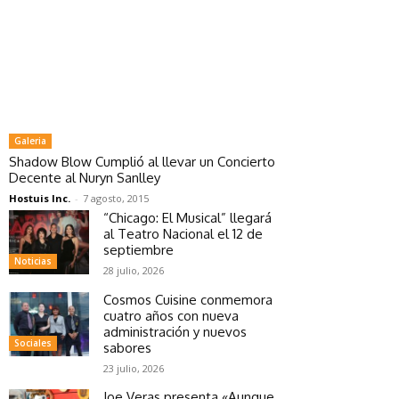
Galeria
Shadow Blow Cumplió al llevar un Concierto
Decente al Nuryn Sanlley
Hostuis Inc.
-
7 agosto, 2015
“Chicago: El Musical” llegará
al Teatro Nacional el 12 de
septiembre
Noticias
28 julio, 2026
Cosmos Cuisine conmemora
cuatro años con nueva
administración y nuevos
Sociales
sabores
23 julio, 2026
Joe Veras presenta «Aunque