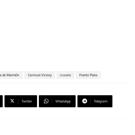
ía de Maimón
Carnival Victory
crucero
Puerto Plata
Twitter
WhatsApp
Telegram