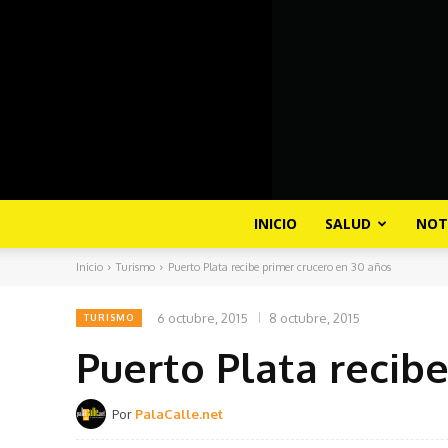
INICIO
SALUD
NOT
Inicio
Turismo
Puerto Plata recibe primer crucero en 30 años
6 octubre, 2015
8 octubre, 2015
TURISMO
Puerto Plata recib
Por
PalaCalle.net