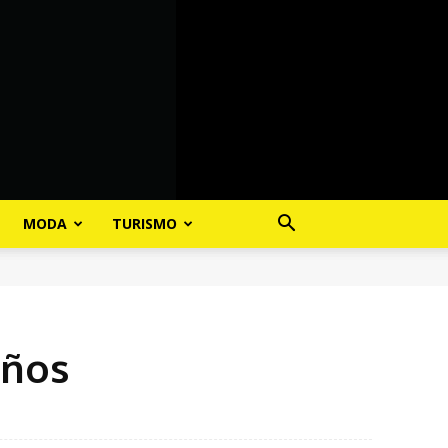
MODA
TURISMO
años