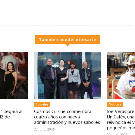
Tambien puede intersarte
Sociales
Noticias
” llegará al
Cosmos Cuisine conmemora
Joe Veras pr
12 de
cuatro años con nueva
Un Café», un
administración y nuevos sabores
reivindica el 
pequeños m
23 julio, 2026
21 julio, 2026