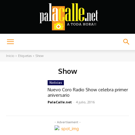
Palacalle.net
Inicio
Etiquetas
Show
Show
Noticias
Nuevo Coro Radio Show celebra primer
aniversario
PalaCalle.net
-
4 julio, 2016
- Advertisement -