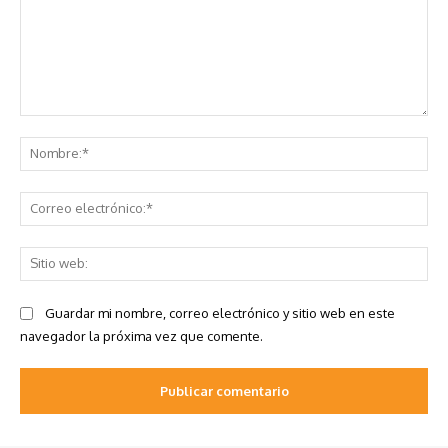
Comentario:
No
Co
ele
Sit
we
Guardar mi nombre, correo electrónico y sitio web en este
navegador la próxima vez que comente.