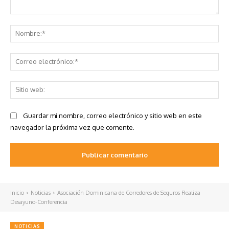
Comentario:
No
Co
ele
Sit
we
Guardar mi nombre, correo electrónico y sitio web en este
navegador la próxima vez que comente.