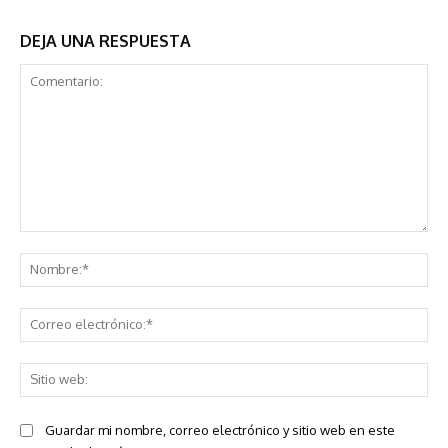
DEJA UNA RESPUESTA
Comentario:
No
Co
ele
Sit
we
Guardar mi nombre, correo electrónico y sitio web en este