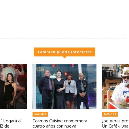
Tambien puede intersarte
Sociales
Noticias
” llegará al
Cosmos Cuisine conmemora
Joe Veras pr
12 de
cuatro años con nueva
Un Café», un