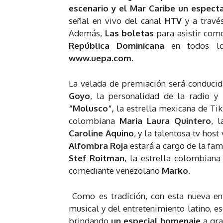
escenario y el Mar Caribe un espect
señal en vivo del canal
HTV
y a travé
Además,
Las boletas
para asistir com
República Dominicana
en todos l
www.uepa.com.
La velada de premiación será conducida
Goyo
, la personalidad de la radio y
“Molusco”,
la estrella mexicana de Ti
colombiana
Maria Laura Quintero
, 
Caroline Aquino
, y la talentosa tv ho
Alfombra Roja
estará a cargo de la fa
Stef Roitman
, la estrella colombian
comediante venezolano
Marko.
Como es tradición, con esta nueva e
musical y del entretenimiento latino, 
brindando
un especial homenaje
a gr