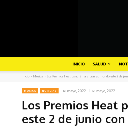
INICIO
SALUD
NOT
Inicio
Musica
Los Premios Heat pondrán a vibrar al mundo este 2 de juni
16 mayo, 2022
16 mayo, 2022
MUSICA
NOTICIAS
Los Premios Heat p
este 2 de junio con