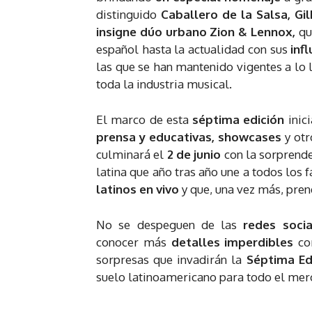
distinguido
Caballero de la Salsa, Gi
insigne dúo urbano Zion & Lennox,
qu
español hasta la actualidad con sus
inf
las que se han mantenido vigentes a lo
toda la industria musical.
El marco de esta
séptima edición
inic
prensa y educativas, showcases
y ot
culminará el
2 de junio
con la sorprend
latina que año tras año une a todos los 
latinos en vivo
y que, una vez más, pren
No se despeguen de las
redes soci
conocer más
detalles imperdibles
co
sorpresas que invadirán la
Séptima Ed
suelo latinoamericano para todo el me