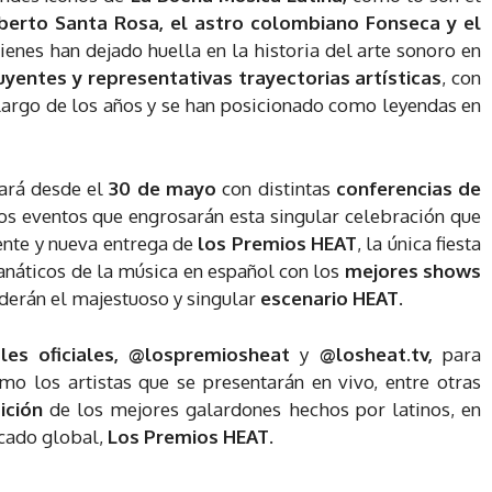
lberto Santa Rosa, el astro colombiano Fonseca y el
ienes han dejado huella en la historia del arte sonoro en
luyentes y representativas trayectorias artísticas
, con
 largo de los años y se han posicionado como leyendas en
iará desde el
30 de mayo
con distintas
conferencias de
ros eventos que engrosarán esta singular celebración que
ente y nueva entrega de
los Premios HEAT
, la única fiesta
fanáticos de la música en español con los
mejores shows
derán el majestuoso y singular
escenario HEAT
.
ales oficiales, @lospremiosheat
y
@losheat.tv,
para
mo los artistas que se presentarán en vivo, entre otras
ición
de los mejores galardones hechos por latinos, en
rcado global,
Los Premios HEAT.