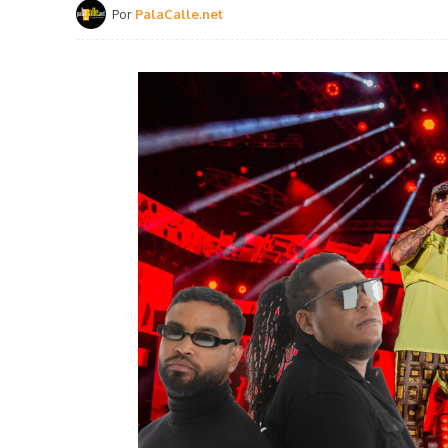
Por
PalaCalle.net