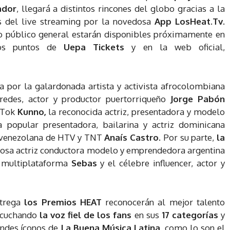
ador
, llegará a distintos rincones del globo gracias a la
s del live streaming por la novedosa
App LosHeat.Tv
.
o público general estarán disponibles próximamente en
os puntos de
Uepa Tickets
y en la web oficial,
 por la galardonada artista y activista afrocolombiana
 redes, actor y productor puertorriqueño
Jorge Pabón
kTok
Kunno,
la reconocida actriz, presentadora y modelo
la popular presentadora, bailarina y actriz dominicana
st venezolana de HTV y TNT
Anaís Castro
. Por su parte,
la
mosa actriz conductora modelo y emprendedora argentina
a multiplataforma
Sebas
y el célebre influencer, actor y
ntrega
los Premios HEAT
reconocerán al mejor talento
escuchando
la voz fiel de los fans
en sus
17 categorías
y
andes íconos de
La Buena Música Latina,
como lo son el