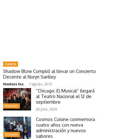
Galeria
Shadow Blow Cumplió al llevar un Concierto
Decente al Nuryn Sanlley
Hostuis Inc.
-
7 agosto, 2015
“Chicago: El Musical” llegará
al Teatro Nacional el 12 de
septiembre
Noticias
28 julio, 2026
Cosmos Cuisine conmemora
cuatro años con nueva
administración y nuevos
Sociales
sabores