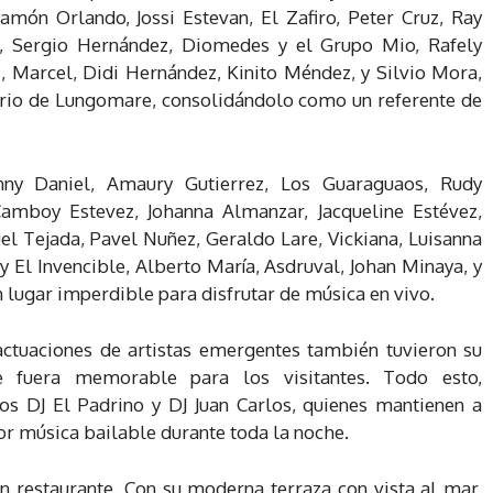
món Orlando, Jossi Estevan, El Zafiro, Peter Cruz, Ray
o, Sergio Hernández, Diomedes y el Grupo Mio, Rafely
z, Marcel, Didi Hernández, Kinito Méndez, y Silvio Mora,
nario de Lungomare, consolidándolo como un referente de
ny Daniel, Amaury Gutierrez, Los Guaraguaos, Rudy
Camboy Estevez, Johanna Almanzar, Jacqueline Estévez,
el Tejada, Pavel Nuñez, Geraldo Lare, Vickiana, Luisanna
 El Invencible, Alberto María, Asdruval, Johan Minaya, y
ugar imperdible para disfrutar de música en vivo.
actuaciones de artistas emergentes también tuvieron su
e fuera memorable para los visitantes. Todo esto,
s DJ El Padrino y DJ Juan Carlos, quienes mantienen a
r música bailable durante toda la noche.
restaurante. Con su moderna terraza con vista al mar,