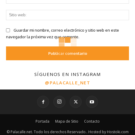
ele
Sit
we
Guardar mi nombre, correo electrónico y sitio web en este
navegador la próxima vez que comente.
SÍGUENOS EN INSTAGRAM
@PALACALLE_NET
Portada
Mapa de Sitio
Contacto
© Palacalle.net. Todo los derechos Reservado.. Hosted by Hostoki.com