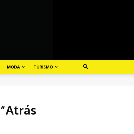
MODA
TURISMO
 “Atrás