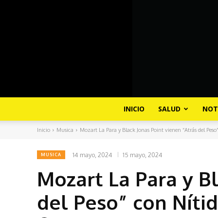
INICIO
SALUD
NOT
Inicio
Musica
Mozart La Para y Black Jonas Point vienen “Atrás del Peso”
14 mayo, 2024
15 mayo, 2024
MUSICA
Mozart La Para y B
del Peso” con Níti