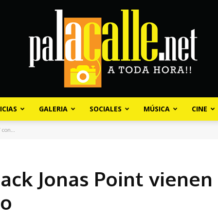
ICIAS
GALERIA
SOCIALES
MÚSICA
CINE
Palacalle.net
 con...
lack Jonas Point vienen
do