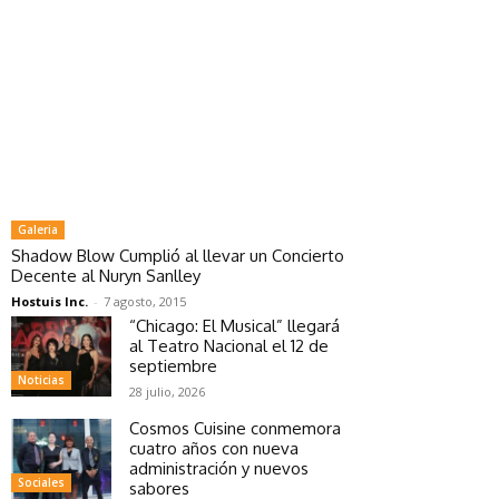
Galeria
Shadow Blow Cumplió al llevar un Concierto
Decente al Nuryn Sanlley
Hostuis Inc.
-
7 agosto, 2015
“Chicago: El Musical” llegará
al Teatro Nacional el 12 de
septiembre
Noticias
28 julio, 2026
Cosmos Cuisine conmemora
cuatro años con nueva
administración y nuevos
Sociales
sabores