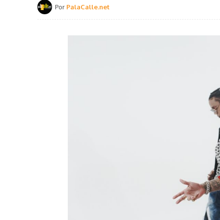
Por
PalaCalle.net