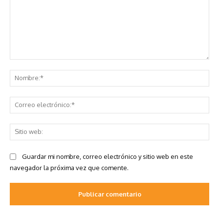
Comentario:
No
Co
ele
Sit
we
Guardar mi nombre, correo electrónico y sitio web en este
navegador la próxima vez que comente.