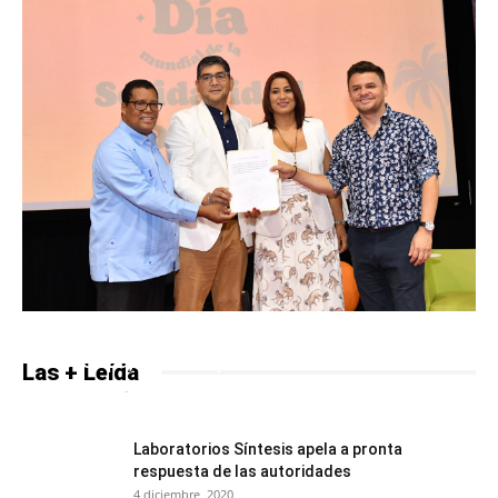
Papi Copa, zapateo para el movimiento urbano
Las + Leída
PalaCalle.net
-
28 noviembre, 2019
0
Laboratorios Síntesis apela a pronta
respuesta de las autoridades
4 diciembre, 2020