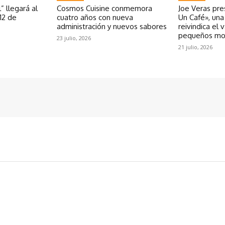
” llegará al
Cosmos Cuisine conmemora
Joe Veras pr
12 de
cuatro años con nueva
Un Café», un
administración y nuevos sabores
reivindica el 
pequeños m
23 julio, 2026
21 julio, 2026