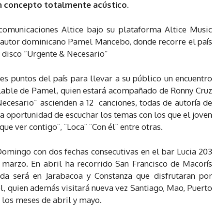
n concepto totalmente acústico.
omunicaciones Altice bajo su plataforma Altice Music
antautor dominicano Pamel Mancebo, donde recorre el país
e disco “Urgente & Necesario”
tes puntos del país para llevar a su público un encuentro
ualable de Pamel, quien estará acompañado de Ronny Cruz
Necesario” ascienden a 12 canciones, todas de autoría de
a oportunidad de escuchar los temas con los que el joven
ue ver contigo¨, ¨Loca¨ ¨Con él¨ entre otras.
Domingo con dos fechas consecutivas en el bar Lucia 203
 marzo. En abril ha recorrido San Francisco de Macorís
a será en Jarabacoa y Constanza que disfrutaran por
l, quien además visitará nueva vez Santiago, Mao, Puerto
 los meses de abril y mayo.