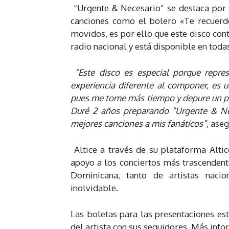
“Urgente & Necesario”
se d
estaca por
canciones como el bolero «Te recuerdo
movidos, es por ello que este disco con
radio nacional y está disponible en toda
“Este disco es especial porque repr
experiencia diferente al componer, es 
pues me tome más tiempo y depure un poc
Duré 2 años preparando “Urgente & Ne
mejores canciones a mis fanáticos”,
asegu
Altice a través de su plataforma Alti
apoyo a los conciertos más trascendent
Dominicana, tanto de artistas naci
inolvidable.
Las boletas para las presentaciones es
del artista con sus seguidores. Más inf