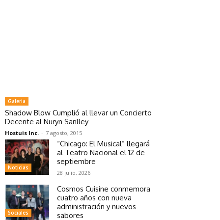
Galeria
Shadow Blow Cumplió al llevar un Concierto
Decente al Nuryn Sanlley
Hostuis Inc.
-
7 agosto, 2015
“Chicago: El Musical” llegará
al Teatro Nacional el 12 de
septiembre
Noticias
28 julio, 2026
Cosmos Cuisine conmemora
cuatro años con nueva
administración y nuevos
Sociales
sabores