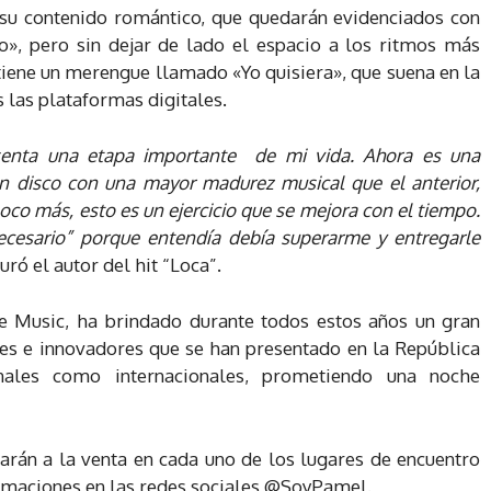
 su contenido
romántico, que quedarán evidenciados con
», pero sin dejar de lado el espacio a los ritmos más
tiene un merengue llamado «Yo quisiera», que suena en la
s las plataformas digitales.
esenta una etapa importante de mi vida. Ahora es una
un disco con una mayor madurez musical que el anterior,
o más, esto es un ejercicio que se mejora con el tiempo.
cesario” porque entendía debía superarme y entregarle
ró el autor del hit “Loca”.
ce Music, ha brindado durante todos estos años un gran
es e innovadores que se han presentado en la República
onales como internacionales, prometiendo una noche
tarán a la venta en cada uno de los lugares de encuentro
ormaciones en las redes sociales @SoyPamel.