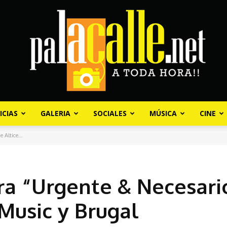
ICIAS
GALERIA
SOCIALES
MÚSICA
CINE
Palacalle.net
 Altice...
ira “Urgente & Necesari
Music y Brugal