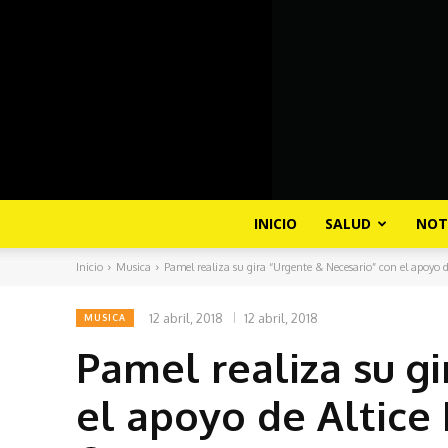
INICIO
SALUD
NOT
Inicio
Musica
Pamel realiza su gira “Urgente & Necesario” con el apoyo de
12 abril, 2018
12 abril, 2018
MUSICA
Pamel realiza su g
el apoyo de Altice 