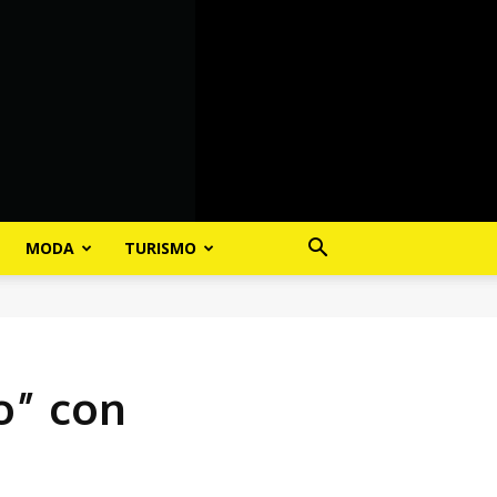
MODA
TURISMO
o” con