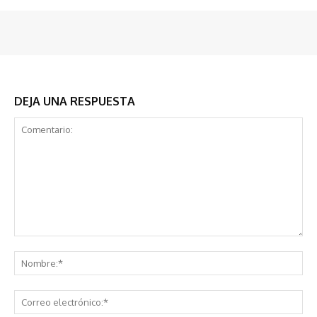
DEJA UNA RESPUESTA
Comentario:
No
Co
ele