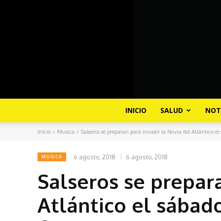
INICIO
SALUD
NOT
Inicio
Musica
Salseros se preparan para invadir la Novia del Atlántico el 
6 agosto, 2018
6 agosto, 2018
MUSICA
Salseros se prepara
Atlántico el sábad