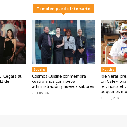
Tambien puede intersarte
Sociales
Noticias
” llegará al
Cosmos Cuisine conmemora
Joe Veras pr
12 de
cuatro años con nueva
Un Café», un
administración y nuevos sabores
reivindica el 
pequeños m
23 julio, 2026
21 julio, 2026