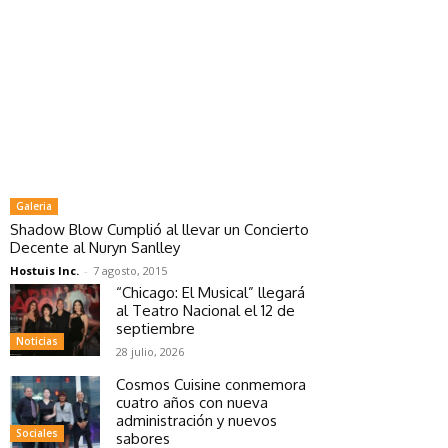
Galeria
Shadow Blow Cumplió al llevar un Concierto
Decente al Nuryn Sanlley
Hostuis Inc.
-
7 agosto, 2015
“Chicago: El Musical” llegará
al Teatro Nacional el 12 de
septiembre
Noticias
28 julio, 2026
Cosmos Cuisine conmemora
cuatro años con nueva
administración y nuevos
Sociales
sabores