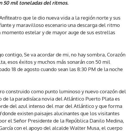
n 50 mil toneladas del ritmos.
nfiteatro que le dio nueva vida a la región norte y sus
afiante y maravilloso escenario una descarga del ritmo
n momento estelar y de mayor auge de sus estrellas
lgo contigo, Se va acordar de mi, no hay sombra, Corazón
ulta, esos éxitos y muchos más sonarán con 50 mil
sábado 18 de agosto cuando sean las 8:30 PM de la noche
atro construido como punto luminoso y nuevo corazón del
lo de la paradisíaca novia del Atlántico Puerto Plata es
rde del azul intenso del mar del Atlántico y que forma
d
donde existen paisajes alucinantes que los visitantes
por el Señor Presidente de la República Danilo Medina,
 García con el apoyo del alcalde Walter Musa, el cuerpo