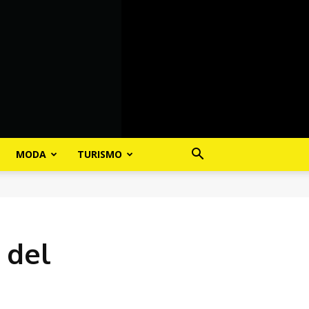
MODA
TURISMO
 del