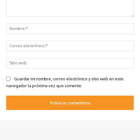
Comentario:
No
Co
ele
Sit
we
Guardar mi nombre, correo electrónico y sitio web en este
navegador la próxima vez que comente.