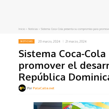
Inicio
Noticias
Sistema Coca-Cola presenta su compromiso para promover e
20 marzo, 2024
21 marzo, 2024
NOTICIAS
Sistema Coca-Cola
promover el desarr
República Dominic
Por
PalaCalle.net