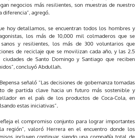
an negocios más resilientes, son muestras de nuestro
a diferencia”, agregó.
e hoy detallamos, se encuentran todos los hombres y
agonistas, los más de 10,000 mil colmaderos que se
sanos y resilientes, los más de 300 voluntarios que
ciones de reciclaje que se movilizan cada año, y las 2.5
s ciudades de Santo Domingo y Santiago que reciben
enidos”, concluyó Abdullah.
e Bepensa señaló “Las decisiones de gobernanza tomadas
o de partida clave hacia un futuro más sostenible y
lador en el país de los productos de Coca-Cola, en
ando estas iniciativas”
.
refleja el compromiso conjunto para lograr importantes
 la región”, valoró Herrera en el encuentro donde los
misos incluyen continuar siendo una compañía total de