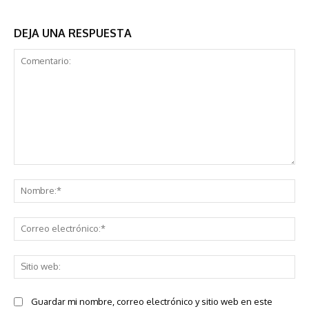
DEJA UNA RESPUESTA
Comentario:
No
Co
ele
Sit
we
Guardar mi nombre, correo electrónico y sitio web en este