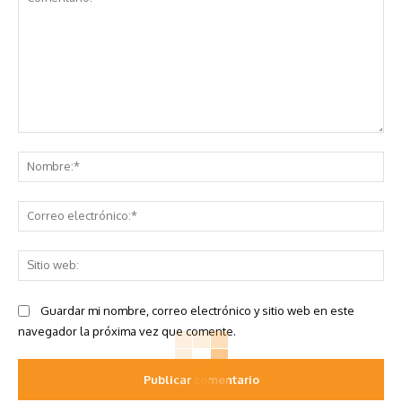
Comentario:
No
Co
ele
Sit
we
Guardar mi nombre, correo electrónico y sitio web en este
navegador la próxima vez que comente.