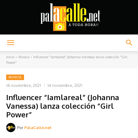
Palacalle.net
Inicio
Musica
Influencer “Iamlareal” (Johanna Vanessa) lanza colección “Girl
Power”
MUSICA
14 noviembre, 2021
14 noviembre, 2021
Influencer “Iamlareal” (Johanna
Vanessa) lanza colección “Girl
Power”
Por
PalaCalle.net