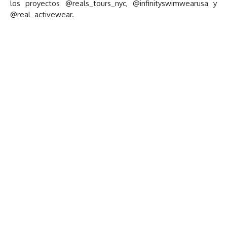
los proyectos @reals_tours_nyc, @infinityswimwearusa y
@real_activewear.