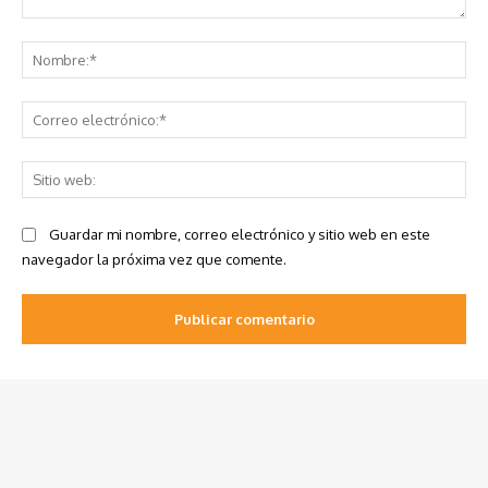
Comentario:
No
Co
ele
Sit
we
Guardar mi nombre, correo electrónico y sitio web en este
navegador la próxima vez que comente.