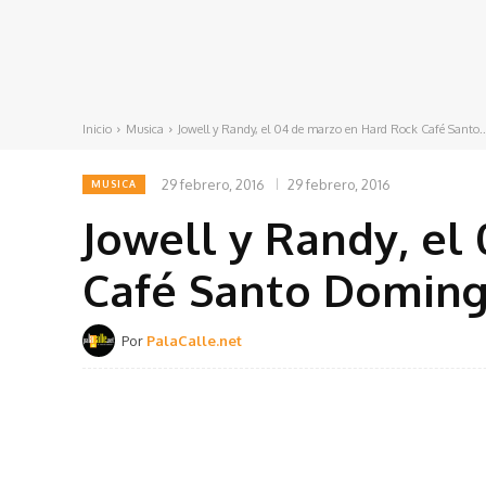
Inicio
Musica
Jowell y Randy, el 04 de marzo en Hard Rock Café Santo..
29 febrero, 2016
29 febrero, 2016
MUSICA
Jowell y Randy, el
Café Santo Doming
Por
PalaCalle.net