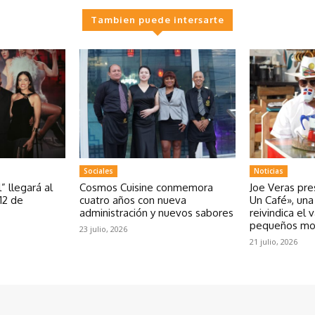
Tambien puede intersarte
Sociales
Noticias
” llegará al
Cosmos Cuisine conmemora
Joe Veras pr
12 de
cuatro años con nueva
Un Café», un
administración y nuevos sabores
reivindica el 
pequeños m
23 julio, 2026
21 julio, 2026