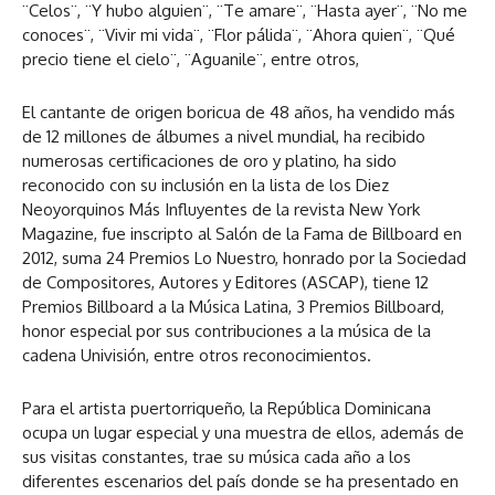
¨Celos¨, ¨Y hubo alguien¨, ¨Te amare¨, ¨Hasta ayer¨, ¨No me
conoces¨, ¨Vivir mi vida¨, ¨Flor pálida¨, ¨Ahora quien¨, ¨Qué
precio tiene el cielo¨, ¨Aguanile¨, entre otros,
El cantante de origen boricua de 48 años, ha vendido más
de 12 millones de álbumes a nivel mundial, ha recibido
numerosas certificaciones de oro y platino, ha sido
reconocido con su inclusión en la lista de los Diez
Neoyorquinos Más Influyentes de la revista New York
Magazine, fue inscripto al Salón de la Fama de Billboard en
2012, suma 24 Premios Lo Nuestro, honrado por la Sociedad
de Compositores, Autores y Editores (ASCAP), tiene 12
Premios Billboard a la Música Latina, 3 Premios Billboard,
honor especial por sus contribuciones a la música de la
cadena Univisión, entre otros reconocimientos.
Para el artista puertorriqueño, la República Dominicana
ocupa un lugar especial y una muestra de ellos, además de
sus visitas constantes, trae su música cada año a los
diferentes escenarios del país donde se ha presentado en