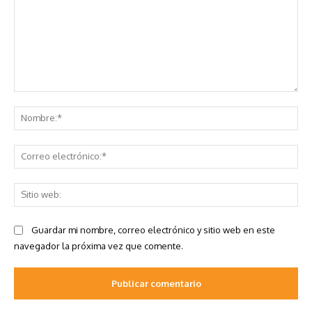
Comentario:
No
Co
ele
Sit
we
Guardar mi nombre, correo electrónico y sitio web en este
navegador la próxima vez que comente.