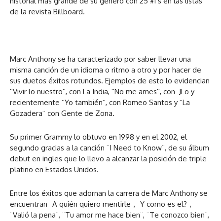
historial más grande de su género con 25 #1’s en las listas
de la revista Billboard.
Marc Anthony se ha caracterizado por saber llevar una
misma canción de un idioma o ritmo a otro y por hacer de
sus duetos éxitos rotundos. Ejemplos de esto lo evidencian
¨Vivir lo nuestro¨, con La India, ¨No me ames¨, con JLo y
recientemente ¨Yo también¨, con Romeo Santos y ¨La
Gozadera¨ con Gente de Zona.
Su primer Grammy lo obtuvo en 1998 y en el 2002, el
segundo gracias a la canción ¨I Need to Know¨, de su álbum
debut en ingles que lo llevo a alcanzar la posición de triple
platino en Estados Unidos.
Entre los éxitos que adornan la carrera de Marc Anthony se
encuentran ¨A quién quiero mentirle¨, ¨Y como es el?¨,
¨Valió la pena¨, ¨Tu amor me hace bien¨, ¨Te conozco bien¨,