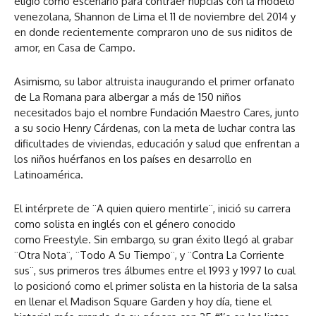
eligió como escenario para contraer nupcias con la modelo
venezolana, Shannon de Lima el 11 de noviembre del 2014 y
en donde recientemente compraron uno de sus niditos de
amor, en Casa de Campo.
Asimismo, su labor altruista inaugurando el primer orfanato
de La Romana para albergar a más de 150 niños
necesitados bajo el nombre Fundación Maestro Cares, junto
a su socio Henry Cárdenas, con la meta de luchar contra las
dificultades de viviendas, educación y salud que enfrentan a
los niños huérfanos en los países en desarrollo en
Latinoamérica.
El intérprete de ¨A quien quiero mentirle¨, inició su carrera
como solista en inglés con el género conocido
como Freestyle. Sin embargo, su gran éxito llegó al grabar
¨Otra Nota¨, ¨Todo A Su Tiempo¨, y ¨Contra La Corriente
sus¨, sus primeros tres álbumes entre el 1993 y 1997 lo cual
lo posicionó como el primer solista en la historia de la salsa
en llenar el Madison Square Garden y hoy día, tiene el