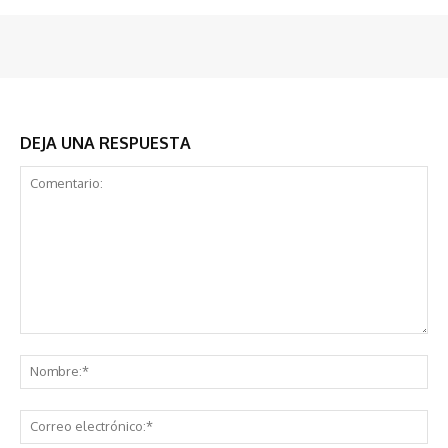
DEJA UNA RESPUESTA
Comentario:
No
Co
ele