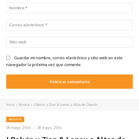
No
Co
ele
Sit
we
Guardar mi nombre, correo electrónico y sitio web en este
navegador la próxima vez que comente.