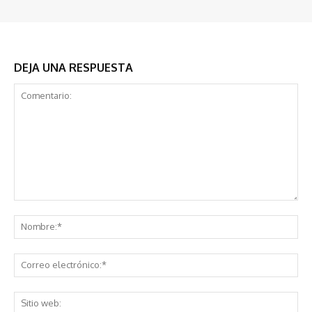
DEJA UNA RESPUESTA
Comentario:
No
Co
ele
Sit